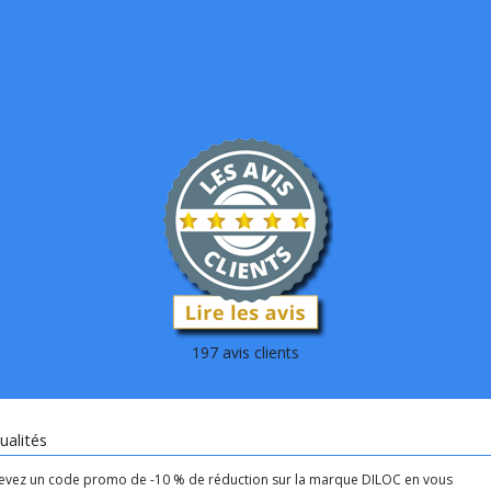
197 avis clients
ualités
evez un code promo de -10 % de réduction sur la marque DILOC en vous