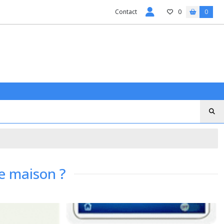
Contact
0
0
e maison ?