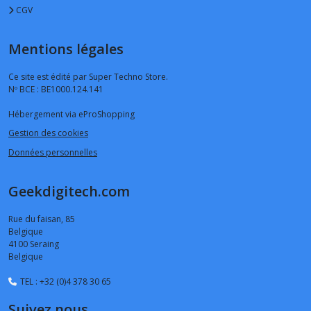
CGV
Mentions légales
Ce site est édité par Super Techno Store.
Nº BCE : BE1000.124.141
Hébergement via eProShopping
Gestion des cookies
Données personnelles
Geekdigitech.com
Rue du faisan, 85
Belgique
4100
Seraing
Belgique
TEL : +32 (0)4 378 30 65
Suivez nous