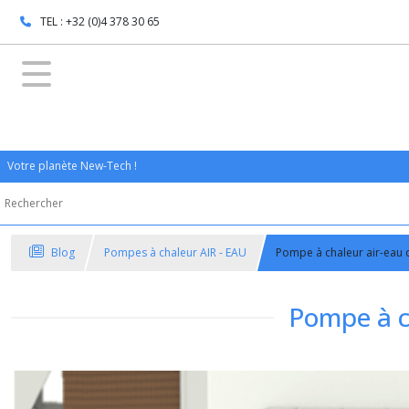
TEL : +32 (0)4 378 30 65
Votre planète New-Tech !
Blog
Pompes à chaleur AIR - EAU
Pompe à chaleur air-eau
Pompe à c