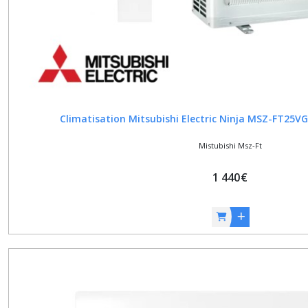
EF
(3)
Mistubishi
MSZ-
LN
(3)
Climatisation Mitsubishi Electric Ninja MSZ-FT2
Mistubishi
Mistubishi Msz-Ft
MSZ-
KT
(3)
1 440
€
Afficher
les
résultats