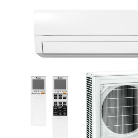
AY
(4)
Mistubishi
MSZ-
AP
(6)
Mistubishi
MSZ-
FH
(3)
Mistubishi
MSZ-
FT
(3)
Mistubishi
MSZ-