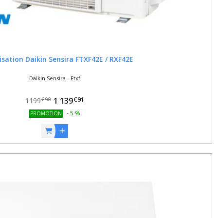
isation Daikin Sensira FTXF42E / RXF42E
Daikin Sensira - Ftxf
€
91
1 139
€
90
1199
-
5
%
PROMOTION