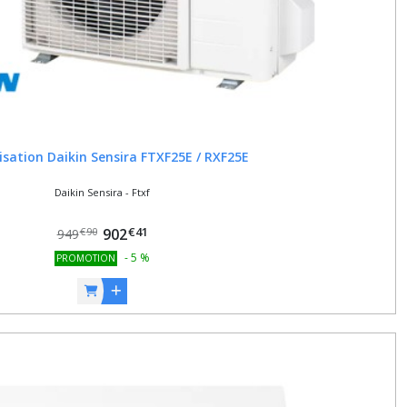
isation Daikin Sensira FTXF25E / RXF25E
Daikin Sensira - Ftxf
€
41
902
€
90
949
-
5
%
PROMOTION