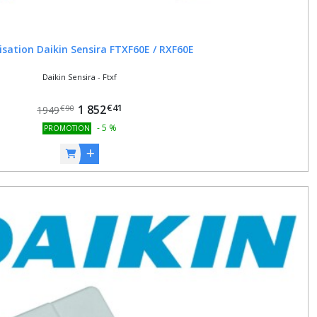
isation Daikin Sensira FTXF60E / RXF60E
Daikin Sensira - Ftxf
€
41
1 852
€
90
1949
-
5
%
PROMOTION