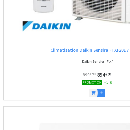
Climatisation Daikin Sensira FTXF20E /
Daikin Sensira - Ftxf
€
91
854
€
90
899
-
5
%
PROMOTION