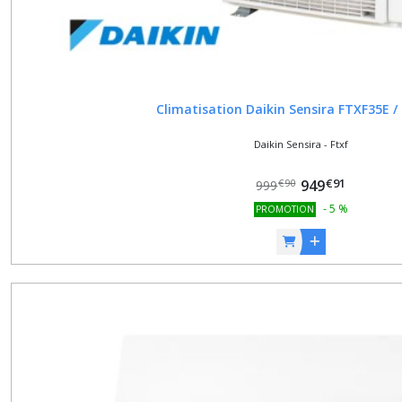
Climatisation Daikin Sensira FTXF35E /
Daikin Sensira - Ftxf
€
91
949
€
90
999
-
5
%
PROMOTION