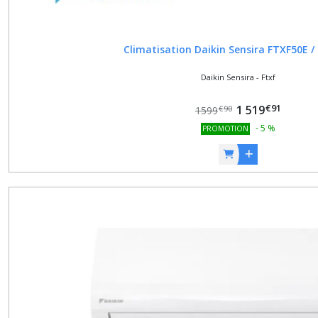
Climatisation Daikin Sensira FTXF50E /
Daikin Sensira - Ftxf
€
91
1 519
€
90
1599
-
5
%
PROMOTION