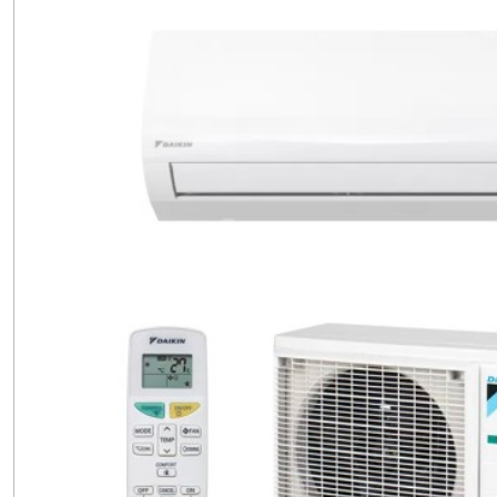
Daikin
SENSIRA
-
FTXF
(8)
Afficher
les
résultats