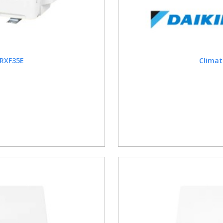
 RXF35E
Climat