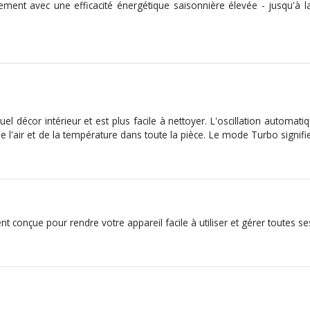
sement avec une efficacité énergétique saisonnière élevée - jusqu'à l
el décor intérieur et est plus facile à nettoyer. L'oscillation automat
e de l'air et de la température dans toute la pièce. Le mode Turbo signif
onçue pour rendre votre appareil facile à utiliser et gérer toutes ses