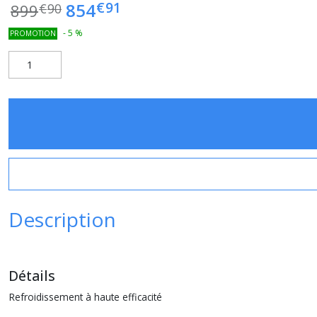
€
91
854
899
€
90
-
5
%
PROMOTION
Description
Détails
Refroidissement à haute efficacité