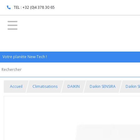
TEL : +32 (0)4 378 30 65
Votre planète New-Tech !
Accueil
Climatisations
DAIKIN
Daikin SENSIRA
Daikin S