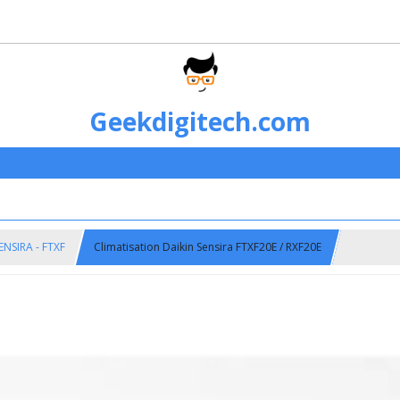
Geekdigitech.com
ENSIRA - FTXF
Climatisation Daikin Sensira FTXF20E / RXF20E