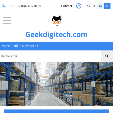
TEL : +32 (0)4 378 30 65
Contact
0
0
Geekdigitech.com
Votre planète New-Tech !