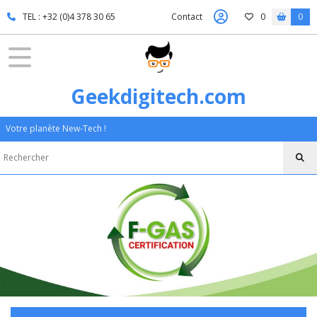
TEL : +32 (0)4 378 30 65
Contact
0
0
Geekdigitech.com
Votre planète New-Tech !