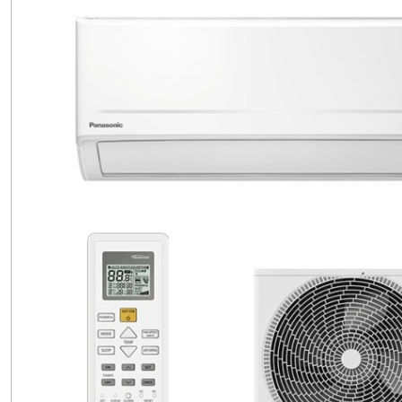
Afficher
les
résultats