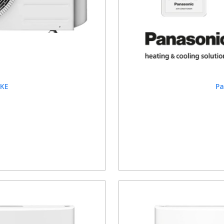
ZKE
Pa