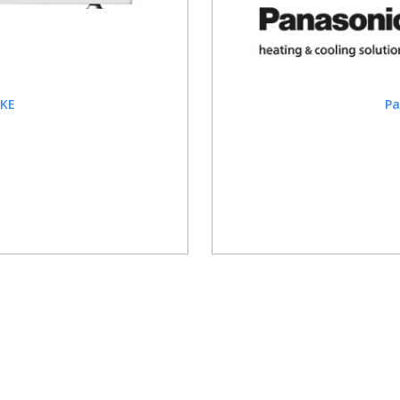
ZKE
Pa