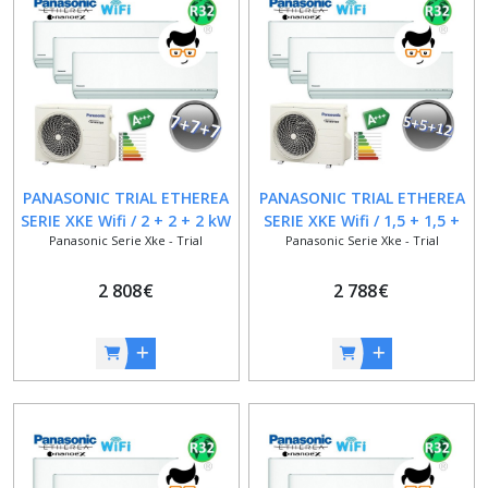
Panasonic
SERIE
XKE
-
DUAL
(12)
PANASONIC TRIAL ETHEREA
PANASONIC TRIAL ETHEREA
Panasonic
SERIE XKE Wifi / 2 + 2 + 2 kW
SERIE XKE Wifi / 1,5 + 1,5 +
SERIE
Panasonic Serie Xke - Trial
Panasonic Serie Xke - Trial
/ 7000 + 7000 + 7000 BTU /
3,5 kW / 5000 + 5000 + 12000
XKE
-
A+++
BTU / A+++
TRIAL
2 808
€
2 788
€
(6)
Panasonic
SERIE
XKE
-
QUADRI
(4)