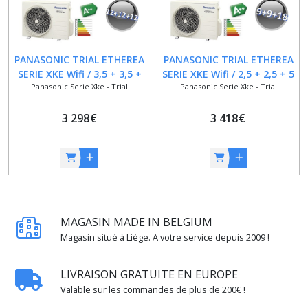
PANASONIC TRIAL ETHEREA
PANASONIC TRIAL ETHEREA
SERIE XKE Wifi / 3,5 + 3,5 +
SERIE XKE Wifi / 2,5 + 2,5 + 5
Panasonic Serie Xke - Trial
Panasonic Serie Xke - Trial
3,5 kW / 12000 + 12000 +
kW / 9000 + 9000 + 18000
12000 BTU / A+++
BTU / A+++
3 298
€
3 418
€
MAGASIN MADE IN BELGIUM
Magasin situé à Liège. A votre service depuis 2009 !
LIVRAISON GRATUITE EN EUROPE
Valable sur les commandes de plus de 200€ !