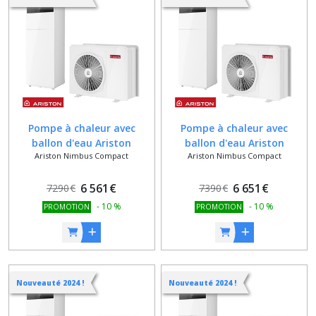
NIMBUS
POCKET
(8)
Ariston
NIMBUS
PLUS
(8)
Pompe à chaleur avec
Pompe à chaleur avec
ballon d'eau Ariston
ballon d'eau Ariston
Ariston Nimbus Compact
Ariston Nimbus Compact
NIMBUS COMPACT 35 S NET
NIMBUS COMPACT 50 S NET
Ariston
NIMBUS
FLEX
6 561
€
6 651
€
7290
€
7390
€
(8)
-
10
%
-
10
%
PROMOTION
PROMOTION
Ariston
NIMBUS
COMPACT
(8)
Nouveauté 2024 !
Nouveauté 2024 !