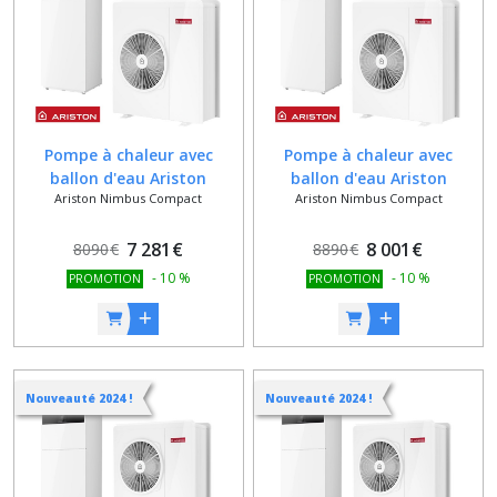
Afficher
les
résultats
Pompe à chaleur avec
Pompe à chaleur avec
ballon d'eau Ariston
ballon d'eau Ariston
Ariston Nimbus Compact
Ariston Nimbus Compact
NIMBUS COMPACT 80 S NET
NIMBUS COMPACT 80 ST
NET - Triphasé
7 281
€
8 001
€
8090
€
8890
€
-
10
%
-
10
%
PROMOTION
PROMOTION
Nouveauté 2024 !
Nouveauté 2024 !