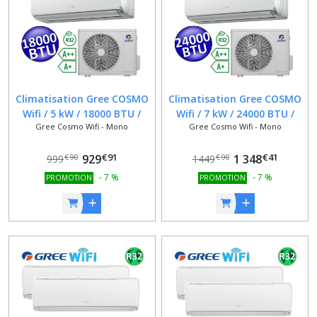
Afficher
les
résultats
Climatisation Gree COSMO
Climatisation Gree COSMO
Wifi / 5 kW / 18000 BTU /
Wifi / 7 kW / 24000 BTU /
Gree Cosmo Wifi - Mono
Gree Cosmo Wifi - Mono
CLASSE A++ / A+ / Alexa /
CLASSE A++ / A+ / Alexa /
Google Home
Google Home
€
91
€
41
929
1 348
€
90
€
90
999
1449
-
7
%
-
7
%
PROMOTION
PROMOTION