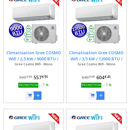
Gree
COSMO
Wifi
-
DUAL
(4)
Gree
Climatisation Gree COSMO
Climatisation Gree COSMO
COSMO
Wifi / 2,5 kW / 9000 BTU /
Wifi / 3,5 kW / 12000 BTU /
Wifi
Gree Cosmo Wifi - Mono
Gree Cosmo Wifi - Mono
CLASSE A++ / A+ / Alexa /
CLASSE A++ / A+ / Alexa /
-
TRIAL
Google Home
Google Home
(2)
€
91
€
41
557
604
€
90
€
90
599
649
-
7
%
-
7
%
PROMOTION
PROMOTION
Gree
COSMO
Wifi
-
QUADRI
(2)