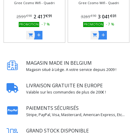
Gree Cosmo Wifi - Quadri
Gree Cosmo Wifi - Quadri
kW + 3,5 kW + 3,5 kW / 9000
kW + 2,5 kW + 5 kW / 9000
BTU + 9000 BTU + 12000
BTU + 9000 BTU + 9000 BTU
€
91
€
01
BTU + 12000 BTU / CLASSE
2 417
+ 18000 BTU / CLASSE A++ /
3 041
€
90
€
90
2599
3269
A++ / A+ / Alexa / Google
A+ / Alexa / Google Home
-
7
%
-
7
%
PROMOTION
PROMOTION
Home
MAGASIN MADE IN BELGIUM
Magasin situé à Liège. A votre service depuis 2009 !
LIVRAISON GRATUITE EN EUROPE
Valable sur les commandes de plus de 200€ !
PAIEMENTS SÉCURISÉS
Stripe, PayPal, Visa, Mastercard, American Express, Etc...
GRAND STOCK DISPONIBLE