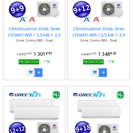
Climatisation DUAL Gree
Climatisation DUAL Gree
COSMO Wifi / 2,5 kW + 2,5
COSMO Wifi / 2,5 kW + 3,5
Gree Cosmo Wifi - Dual
Gree Cosmo Wifi - Dual
kW / 9000 BTU + 9000 BTU /
kW / 9000 BTU + 12000 BTU
CLASSE A++ / A+ / Alexa /
/ CLASSE A++ / A+ / Alexa /
€
91
€
41
Google Home
1 301
Google Home
1 348
€
90
€
90
1399
1449
-
7
%
-
7
%
PROMOTION
PROMOTION