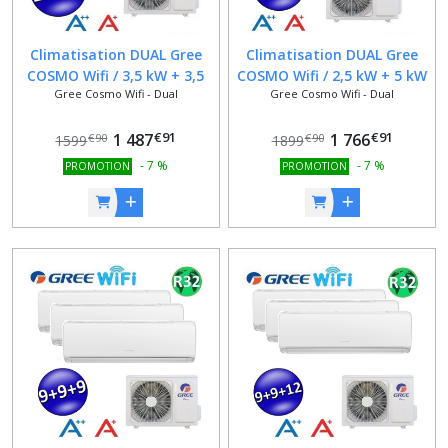
Climatisation DUAL Gree
Climatisation DUAL Gree
COSMO Wifi / 3,5 kW + 3,5
COSMO Wifi / 2,5 kW + 5 kW
Gree Cosmo Wifi - Dual
Gree Cosmo Wifi - Dual
kW / 12000 BTU + 12000 BTU
/ 9000 BTU + 18000 BTU /
/ CLASSE A++ / A+ / Alexa /
CLASSE A++ / A+ / Alexa /
€
91
€
91
Google Home
1 487
Google Home
1 766
€
90
€
90
1599
1899
-
7
%
-
7
%
PROMOTION
PROMOTION