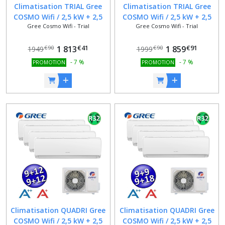
Climatisation TRIAL Gree
Climatisation TRIAL Gree
COSMO Wifi / 2,5 kW + 2,5
COSMO Wifi / 2,5 kW + 2,5
Gree Cosmo Wifi - Trial
Gree Cosmo Wifi - Trial
kW + 2,5 kW / 9000 BTU +
kW + 3,5 kW / 9000 BTU +
9000 BTU + 9000 BTU /
9000 BTU + 12000 BTU /
€
41
€
91
CLASSE A++ / A+ / Alexa /
1 813
CLASSE A++ / A+ / Alexa /
1 859
€
90
€
90
1949
1999
Google Home
Google Home
-
7
%
-
7
%
PROMOTION
PROMOTION
Climatisation QUADRI Gree
Climatisation QUADRI Gree
COSMO Wifi / 2,5 kW + 2,5
COSMO Wifi / 2,5 kW + 2,5