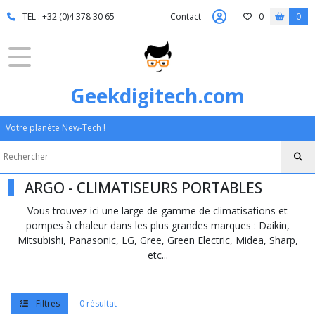
Fermer
TEL : +32 (0)4 378 30 65
Contact
0
0
FILTRES
Tous
Geekdigitech.com
les
produits
Votre planète New-Tech !
Afficher
les
ARGO - CLIMATISEURS PORTABLES
résultats
Vous trouvez ici une large de gamme de climatisations et
pompes à chaleur dans les plus grandes marques : Daikin,
Mitsubishi, Panasonic, LG, Gree, Green Electric, Midea, Sharp,
etc...
Filtres
0 résultat