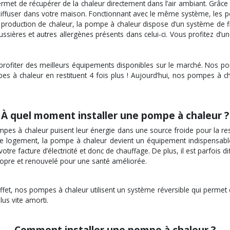
et de récupérer de la chaleur directement dans l’air ambiant. Grâce a
diffuser dans votre maison. Fonctionnant avec le même système, les po
roduction de chaleur, la pompe à chaleur dispose d’un système de filtra
ières et autres allergènes présents dans celui-ci. Vous profitez d’une
rofiter des meilleurs équipements disponibles sur le marché. Nos po
s à chaleur en restituent 4 fois plus ! Aujourd’hui, nos pompes à c
À quel moment installer une pompe à chaleur ?
pes à chaleur puisent leur énergie dans une source froide pour la resti
re logement, la pompe à chaleur devient un équipement indispensable
re facture d’électricité et donc de chauffage. De plus, il est parfois d
propre et renouvelé pour une santé améliorée.
En effet, nos pompes à chaleur utilisent un système réversible qui perme
us vite amorti.
Comment installer une pompe à chaleur ?