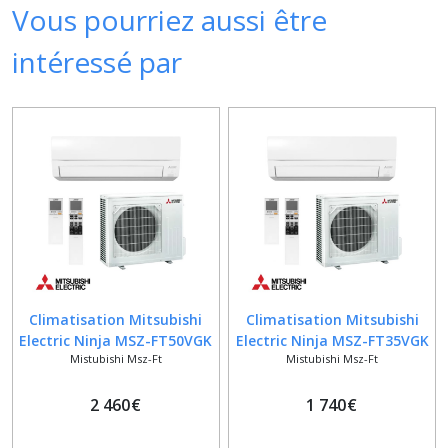
Vous pourriez aussi être
intéressé par
Climatisation Mitsubishi
Climatisation Mitsubishi
Electric Ninja MSZ-FT50VGK
Electric Ninja MSZ-FT35VGK
Mistubishi Msz-Ft
Mistubishi Msz-Ft
+ MUZ-FT50VGHZ
+ MUZ-FT35VGHZ
2 460
€
1 740
€