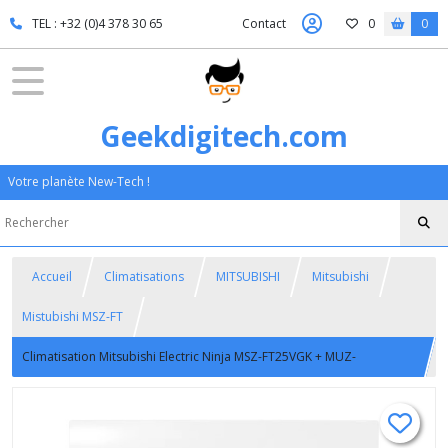
TEL : +32 (0)4 378 30 65
Contact
0
0
Geekdigitech.com
Votre planète New-Tech !
Accueil
Climatisations
MITSUBISHI
Mitsubishi
Mistubishi MSZ-FT
Climatisation Mitsubishi Electric Ninja MSZ-FT25VGK + MUZ-
FT25VGHZ