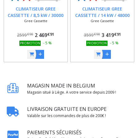
CLIMATISEUR GREE
CLIMATISEUR GREE
CASSETTE / 8,5 kW / 30000
CASSETTE / 14 kW / 48000
Gree Cassette
Gree Cassette
BTU / 8 VOIES / PANNEAU ET
BTU / 8 VOIES / PANNEAU ET
TELECOMMANDE INCLUS
TELECOMMANDE INCLUS
€
91
€
91
2 469
3 419
€
90
€
90
2599
3599
-
5
%
-
5
%
PROMOTION
PROMOTION
MAGASIN MADE IN BELGIUM
Magasin situé à Liège. A votre service depuis 2009 !
LIVRAISON GRATUITE EN EUROPE
Valable sur les commandes de plus de 200€ !
PAIEMENTS SÉCURISÉS