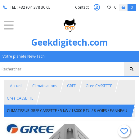
TEL : +32 (0)4 378 30 65
Contact
0
0
Geekdigitech.com
Votre planète New-Tech !
Accueil
Climatisations
GREE
Gree CASSETTE
Gree CASSETTE
CLIMATISEUR GREE CASSETTE / 5 kW / 18000 BTU / 8 VOIES / PANNEAU
ET TELECOMMANDE INCLUS