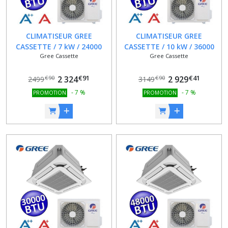
CLIMATISEUR GREE
CLIMATISEUR GREE
CASSETTE / 7 kW / 24000
CASSETTE / 10 kW / 36000
Gree Cassette
Gree Cassette
BTU / 8 VOIES / PANNEAU ET
BTU / 8 VOIES / PANNEAU ET
TELECOMMANDE INCLUS
TELECOMMANDE INCLUS
€
91
€
41
2 324
2 929
€
90
€
90
2499
3149
-
7
%
-
7
%
PROMOTION
PROMOTION