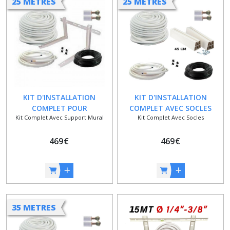
25 METRES
25 METRES
KIT D'INSTALLATION
KIT D'INSTALLATION
COMPLET POUR
COMPLET AVEC SOCLES
Kit Complet Avec Support Mural
Kit Complet Avec Socles
CLIMATISEUR QUADRI - 1/4
POUR CLIMATISEUR QUADRI
ET 1/2 - 25 METRES
- 1/4 ET 1/2 - 25 METRES
469
€
469
€
35 METRES