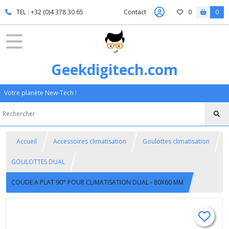
TEL : +32 (0)4 378 30 65
Contact
0
0
Geekdigitech.com
Votre planète New-Tech !
Accueil
Accessoires climatisation
Goulottes climatisation
GOULOTTES DUAL
COUDE A PLAT 90° POUR CLIMATISATION DUAL - 80X60 MM