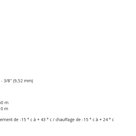
 - 3/8" (9,52 mm)
 60 m
 10 m
ment de -15 ° c à + 43 ° c / chauffage de -15 ° c à + 24 ° c