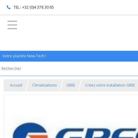
TEL : +32 (0)4 378 30 65
Votre planète New-Tech !
Accueil
Climatisations
GREE
Créez votre installation GREE