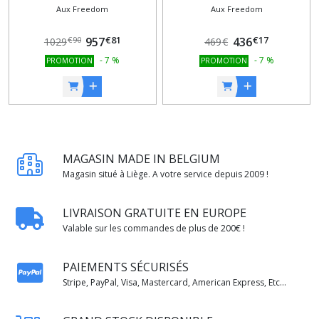
Aux Freedom
Aux Freedom
H09B5A4/FAR3DI-C0
€
81
€
17
957
436
€
90
1029
469
€
-
7
%
-
7
%
PROMOTION
PROMOTION
MAGASIN MADE IN BELGIUM
Magasin situé à Liège. A votre service depuis 2009 !
LIVRAISON GRATUITE EN EUROPE
Valable sur les commandes de plus de 200€ !
PAIEMENTS SÉCURISÉS
Stripe, PayPal, Visa, Mastercard, American Express, Etc...