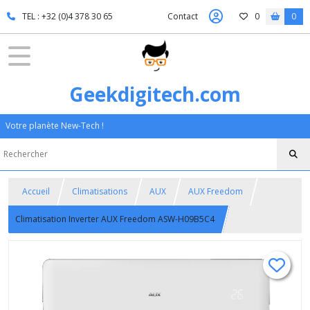
TEL : +32 (0)4 378 30 65
Contact
0
0
Geekdigitech.com
Votre planète New-Tech !
Accueil
Climatisations
AUX
AUX Freedom
Climatisation Inverter AUX Freedom ASW-H09B5C4