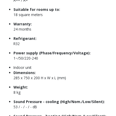
A++ / A+
Suitable for rooms up to:
18 square meters
Warranty:
24 months
Refrigerant:
R32
Power supply (Phase/Frequency/Voltage):
1~/50/220-240
Indoor unit
Dimensions:
285 x 750 x 200 H x W x L (mm)
Weight:
8 kg
Sound Pressure - cooling (High/Nom./Low/Silent):
53 / - / - / - dB