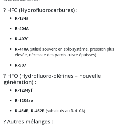
? HFC (Hydrofluorocarbures) :
R-134a
R-404A
R-407C
R-410A
(utilisé souvent en split-système, pression plus
élevée, nécessite des parois cuivre épaisses)
R-507
? HFO (Hydrofluoro-oléfines – nouvelle
génération) :
R-1234yf
R-1234ze
R-454B
,
R-452B
(substituts au R-410A)
? Autres mélanges :