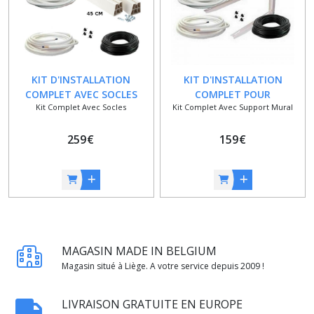
KIT D'INSTALLATION
KIT D'INSTALLATION
COMPLET AVEC SOCLES
COMPLET POUR
Kit Complet Avec Socles
Kit Complet Avec Support Mural
POUR CLIMATISEUR 1/4 ET
CLIMATISEUR 1/4 ET 5/8 - 3
5/8 - 10 METRES
METRES
259
€
159
€
MAGASIN MADE IN BELGIUM
Magasin situé à Liège. A votre service depuis 2009 !
LIVRAISON GRATUITE EN EUROPE