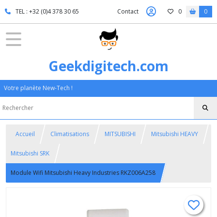
TEL : +32 (0)4 378 30 65
Contact
0
0
Geekdigitech.com
Votre planète New-Tech !
Accueil
Climatisations
MITSUBISHI
Mitsubishi HEAVY
Mitsubishi SRK
Module Wifi Mitsubishi Heavy Industries RKZ006A258