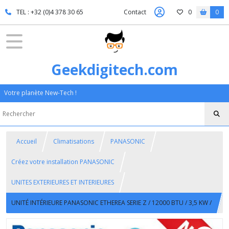
TEL : +32 (0)4 378 30 65
Contact
0
0
Geekdigitech.com
Votre planète New-Tech !
Accueil
Climatisations
PANASONIC
Créez votre installation PANASONIC
UNITES EXTERIEURES ET INTERIEURES
UNITÉ INTÉRIEURE PANASONIC ETHEREA SERIE Z / 12000 BTU / 3,5 KW /
WIFI INTÉGRÉ / POUR SYSTÈMES MONO/MULTI