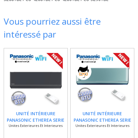
Vous pourriez aussi être
intéressé par
UNITÉ INTÉRIEURE
UNITÉ INTÉRIEURE
PANASONIC ETHEREA SERIE
PANASONIC ETHEREA SERIE
Unites Exterieures Et Interieures
Unites Exterieures Et Interieures
Z / NOIR GRAPHITE / 12000
Z / GRIS / 12000 BTU / 3,5
BTU / 3,5 KW / WIFI INTÉGRÉ
KW / WIFI INTÉGRÉ