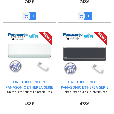
748
€
748
€
UNITÉ INTÉRIEURE
UNITÉ INTÉRIEURE
PANASONIC ETHEREA SERIE
PANASONIC ETHEREA SERIE
Unites Exterieures Et Interieures
Unites Exterieures Et Interieures
Z / 9000 BTU / 2,5 KW / WIFI
Z / NOIR GRAPHITE / 9000
INTÉGRÉ / POUR SYSTÈMES
BTU / 2,5 KW / WIFI INTÉGRÉ
MONO/MULTI
438
€
478
€