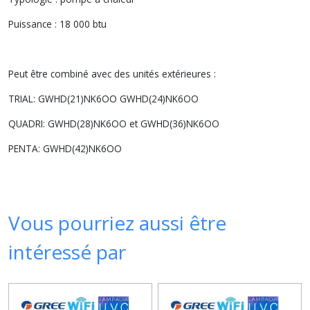
Puissance : 18 000 btu
Peut être combiné avec des unités extérieures :
TRIAL: GWHD(21)NK6OO GWHD(24)NK6OO
QUADRI: GWHD(28)NK6OO et GWHD(36)NK6OO
PENTA: GWHD(42)NK6OO
Vous pourriez aussi être
intéressé par