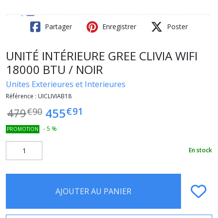
Partager
Enregistrer
Poster
UNITÉ INTÉRIEURE GREE CLIVIA WIFI
18000 BTU / NOIR
Unites Exterieures et Interieures
Référence :
UICLIVIAB18
€
91
455
479
€
90
-
5
%
PROMOTION
En stock
AJOUTER AU PANIER