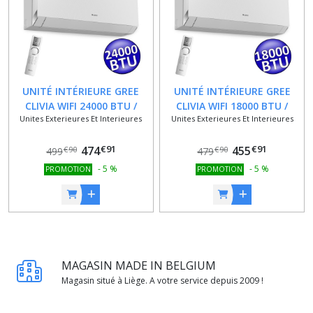
UNITÉ INTÉRIEURE GREE
UNITÉ INTÉRIEURE GREE
CLIVIA WIFI 24000 BTU /
CLIVIA WIFI 18000 BTU /
Unites Exterieures Et Interieures
Unites Exterieures Et Interieures
BLANC
BLANC
€
91
€
91
474
455
€
90
€
90
499
479
-
5
%
-
5
%
PROMOTION
PROMOTION
MAGASIN MADE IN BELGIUM
Magasin situé à Liège. A votre service depuis 2009 !