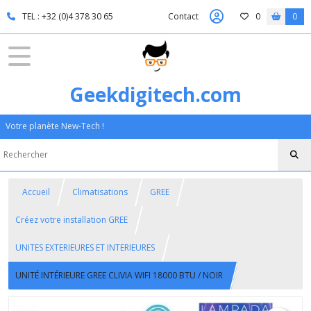
TEL : +32 (0)4 378 30 65
Contact
0
0
Geekdigitech.com
Votre planète New-Tech !
Accueil
Climatisations
GREE
Créez votre installation GREE
UNITES EXTERIEURES ET INTERIEURES
UNITÉ INTÉRIEURE GREE CLIVIA WIFI 18000 BTU / NOIR