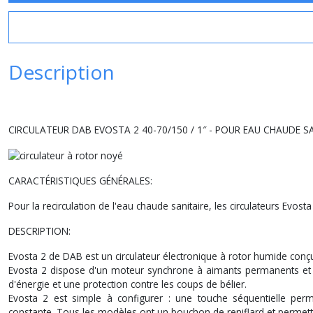
Description
CIRCULATEUR DAB EVOSTA 2 40-70/150 / 1″ - POUR EAU CHAUDE S
CARACTÉRISTIQUES GÉNÉRALES:
Pour la recirculation de l'eau chaude sanitaire, les circulateurs Evost
DESCRIPTION:
Evosta 2 de DAB est un circulateur électronique à rotor humide conçu 
Evosta 2 dispose d'un moteur synchrone à aimants permanents et
d'énergie et une protection contre les coups de bélier.
Evosta 2 est simple à configurer : une touche séquentielle perme
constante. Tous les modèles ont un bouchon de reniflard et permetten