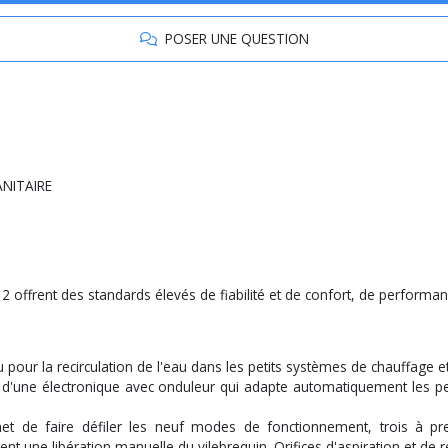
POSER UNE QUESTION
ANITAIRE
a 2 offrent des standards élevés de fiabilité et de confort, de performanc
pour la recirculation de l'eau dans les petits systèmes de chauffage et
 d'une électronique avec onduleur qui adapte automatiquement les 
t de faire défiler les neuf modes de fonctionnement, trois à pres
t une libération manuelle du vilebrequin. Orifices d'aspiration et de r