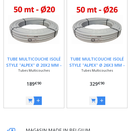
TUBE MULTICOUCHE ISOLÉ
TUBE MULTICOUCHE ISOLÉ
STYLE "ALPEX" Ø 20X2 MM -
STYLE "ALPEX" Ø 26X3 MM -
Tubes Multicouches
Tubes Multicouches
ROULEAU 50 M
ROULEAU 50 M
€
90
€
90
189
329
MAGASIN MADE IN BELGIUM