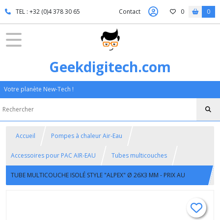
TEL : +32 (0)4 378 30 65
Contact
0
0
Geekdigitech.com
Votre planète New-Tech !
Accueil
Pompes à chaleur Air-Eau
Accessoires pour PAC AIR-EAU
Tubes multicouches
TUBE MULTICOUCHE ISOLÉ STYLE "ALPEX" Ø 26X3 MM - PRIX AU
METRE