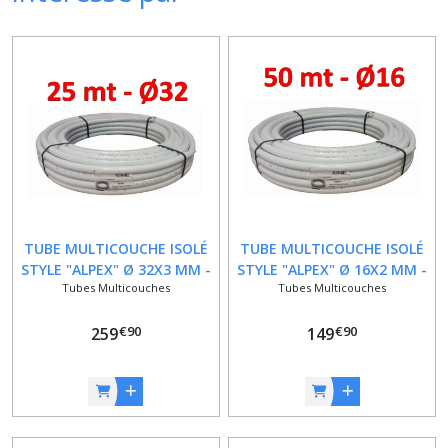
TUBE MULTICOUCHE ISOLÉ
TUBE MULTICOUCHE ISOLÉ
STYLE "ALPEX" Ø 32X3 MM -
STYLE "ALPEX" Ø 16X2 MM -
Tubes Multicouches
Tubes Multicouches
ROULEAU 25 M
ROULEAU 50 M
€
90
€
90
259
149