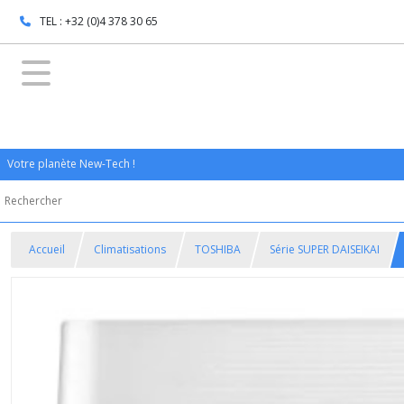
TEL : +32 (0)4 378 30 65
Votre planète New-Tech !
Accueil
Climatisations
TOSHIBA
Série SUPER DAISEIKAI