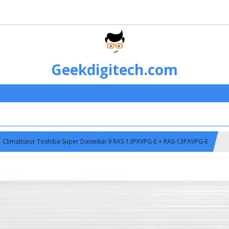
Geekdigitech.com
Climatiseur Toshiba Super Daiseikai 9 RAS-13PKVPG-E + RAS-13PAVPG-E