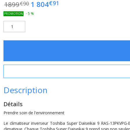
€
91
1 804
1899
€
90
-
5
%
PROMOTION
Description
Détails
Prendre soin de l'environnement
Le climatiseur inverseur Toshiba Super Daiseikai 9 RAS-13PKVPG-E
climatique. Chaque Toshiba Super Daiseikai 9 prend soin non seule