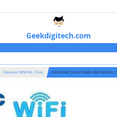
Geekdigitech.com
Panasonic SERIE XKE - DUAL
PANASONIC DUAL ETHEREA SERIE XKE Wifi / 