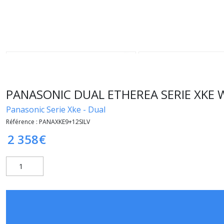
PANASONIC DUAL ETHEREA SERIE XKE Wi
Panasonic Serie Xke - Dual
Référence :
PANAXKE9+12SILV
2 358
€