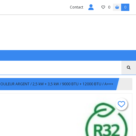
Contact
0
0
COULEUR ARGENT / 2,5 kW + 3,5 kW / 9000 BTU + 12000 BTU / A+++