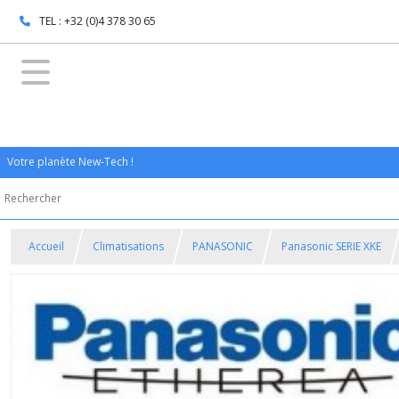
TEL : +32 (0)4 378 30 65
Votre planète New-Tech !
Accueil
Climatisations
PANASONIC
Panasonic SERIE XKE