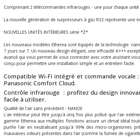
Comprenant 2 télécommandes infrarouges - une pour chaque unité 
La nouvelle génération de surpresseurs à gaz R32 représente une in
NOUVELLES UNITÉS INTÉRIEURES série *Z*
Les nouveaux modèles Etherea sont équipés de la technologie nanoe™
7 jours sur 7. Un nouveau design élégant, une efficacité A+++ excep
avancé qui vous permet de vous connecter avec votre assistant voc
conçu pour permettre une installation simple et un entretien facile.
Compatible Wi-Fi intégré et commande vocale : l
Panasonic Comfort Cloud.
Contrôle infrarouge : profitez du design innova
facile à utiliser.
Qualité de l'air sans précédent - NANOE
L'air intérieur peut être jusqu'à cinq fois plus pollué que l'air ext
gamme Etherea aux multiples fonctions assure un climat idéal toute
purifie l'air en neutralisant jusqu'à 99% des micro-organismes pr
mauvaises odeurs présentes dans l’air (comme la fumée de cigarett