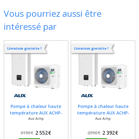
Vous pourriez aussi être
intéressé par
Livraison gratuite !
Livraison gratuite !
Pompe à chaleur haute
Pompe à chaleur haute
température AUX ACHP-
température AUX ACHP-
Aux Achp
Aux Achp
H06/4R3HA
H04/4R3HA
2 552
€
2 392
€
3190
€
2990
€