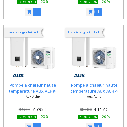
-
20
%
-
20
%
PROMOTION
PROMOTION
Livraison gratuite !
Livraison gratuite !
Pompe à chaleur haute
Pompe à chaleur haute
température AUX ACHP-
température AUX ACHP-
Aux Achp
Aux Achp
H08/4R3HA
H10/4R3HA
2 792
€
3 112
€
3490
€
3890
€
-
20
%
-
20
%
PROMOTION
PROMOTION