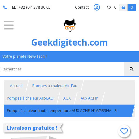
TEL : +32 (0)4 378 30 65
Contact
0
0
Geekdigitech.com
Votre planète New-Tech !
Accueil
Pompes à chaleur Air-Eau
Pompes à chaleur AIR-EAU
AUX
Aux ACHP
Pompe à chaleur haute température AUX ACHP-H16/5R3HA - 3-
phase
Livraison gratuite !