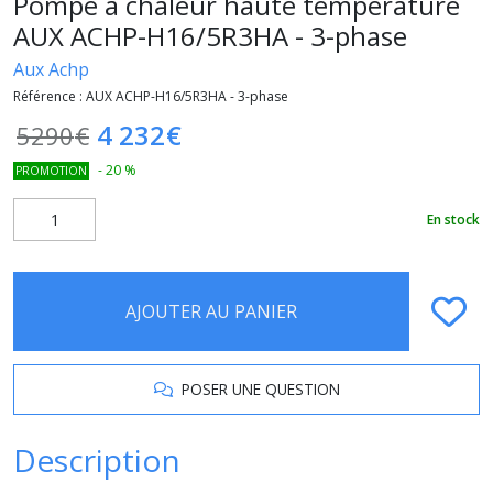
Pompe à chaleur haute température
AUX ACHP-H16/5R3HA - 3-phase
Aux Achp
Référence :
AUX ACHP-H16/5R3HA - 3-phase
4 232
€
5290
€
-
20
%
PROMOTION
En stock
AJOUTER AU PANIER
POSER UNE QUESTION
Description