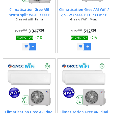
Climatisation Gree ARI
Climatisation Gree ARI Wifi /
penta split WI-FI 9000 +
2,5 kW / 9000 BTU / CLASSE
Gree Ari Wifi - Penta
Gree Ari Wifi - Mono
9000 + 9000 + 9000 + 9000
A++ / A+
BTU R32 CLASSE A++/A+
€
91
€
91
3 347
512
€
90
€
90
3599
539
-
7
%
-
5
%
PROMOTION
PROMOTION
Climatisation Gree ARI dual
Climatisation Gree ARI dual