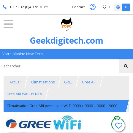
TEL : +32 (0)4 378 30 65
Contact
0
0
Geekdigitech.com
Votre planète New-Tech !
Accueil
Climatisations
GREE
Gree ARI
Gree ARI Wifi - PENTA
Climatisation Gree ARI penta split WI-FI 9000 + 9000 + 9000 + 9000 +
18000 BTU R32 CLASSE A++/A+