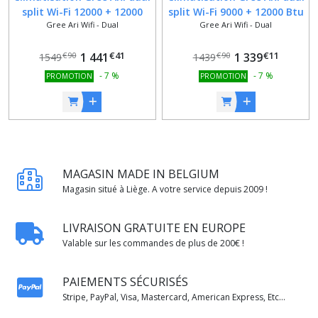
split Wi-Fi 12000 + 12000
split Wi-Fi 9000 + 12000 Btu
Gree Ari Wifi - Dual
Gree Ari Wifi - Dual
Btu (U.E.18) GREE R32 classe
(U.E.14) GREE R32 classe
A++/A+
A++/A+
€
41
€
11
1 441
1 339
€
90
€
90
1549
1439
-
7
%
-
7
%
PROMOTION
PROMOTION
MAGASIN MADE IN BELGIUM
Magasin situé à Liège. A votre service depuis 2009 !
LIVRAISON GRATUITE EN EUROPE
Valable sur les commandes de plus de 200€ !
PAIEMENTS SÉCURISÉS
Stripe, PayPal, Visa, Mastercard, American Express, Etc...