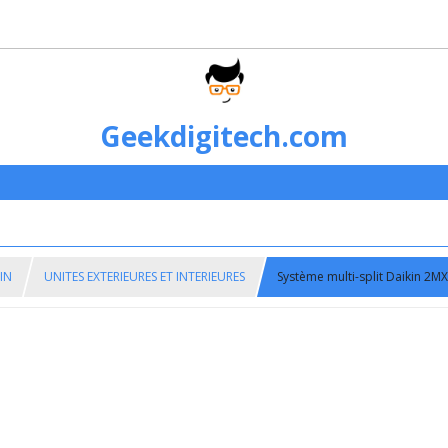
Geekdigitech.com
KIN
UNITES EXTERIEURES ET INTERIEURES
Système multi-split Daikin 2MX