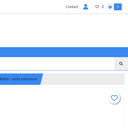
Contact
0
0
M40A - unité extérieure