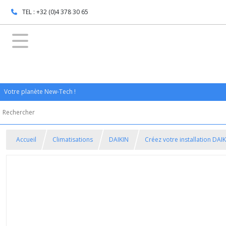
TEL : +32 (0)4 378 30 65
Votre planète New-Tech !
Accueil
Climatisations
DAIKIN
Créez votre installation DAI