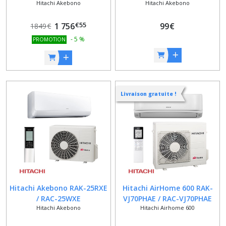
Hitachi Akebono
Hitachi Akebono
€
55
1 756
99
€
1849
€
-
5
%
PROMOTION
Livraison gratuite !
Hitachi Akebono RAK-25RXE
Hitachi AirHome 600 RAK-
/ RAC-25WXE
VJ70PHAE / RAC-VJ70PHAE
Hitachi Akebono
Hitachi Airhome 600