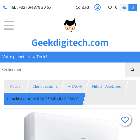
TEL : +32 (0)4 378 30 65
Contact
0
0
Geekdigitech.com
Votre planète New-Tech !
Accueil
Climatisations
HITACHI
Hitachi Akebono
Hitachi Akebono RAK-35RXE / RAC-35WXE