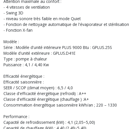
Attention maximale au confort :
- 4 vitesses de ventilation
- Swing 3D
- niveau sonore très faible en mode Quiet
- Fonction de nettoyage automatique de l'évaporateur et stérilisatio
- Fonction X-fan
Modèle :
Série : Modèle d'unité intérieure PLUS 9000 Btu : GPLUS.25S
Modèle d'unité extérieure : GPLUS.D41E
Type : pompe à chaleur
Puissance : 4,1 / 4,40 Kw
Efficacité énergétique :
Efficacité saisonnière :
SEER / SCOP (climat moyen) : 6,5 / 4,0
Classe d'efficacité énergétique (refroidi) : A++
Classe d'efficacité énergétique (chauffage ) :A+
Consommation énergétique saisonnière kWh/an ; 220 – 1330
Performance :
Capacité de refroidissement (kW) : 4,1 (2,05~5,00)
Capacité de chauffage (kW) : 4,40 (2,49~5,40)