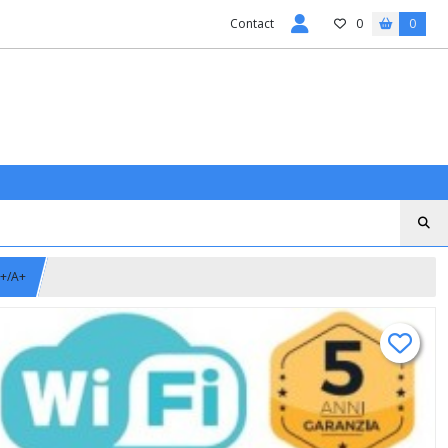
Contact
0
0
++/A+