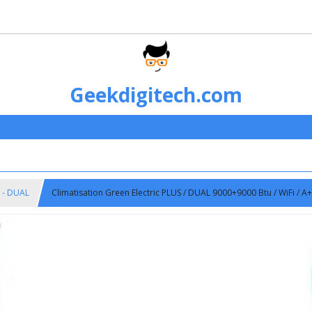
Geekdigitech.com
S - DUAL
Climatisation Green Electric PLUS / DUAL 9000+9000 Btu / WiFi / A