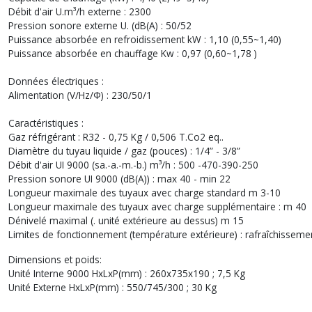
Débit d'air U.m³/h externe : 2300
Pression sonore externe U. (dB(A) : 50/52
Puissance absorbée en refroidissement kW : 1,10 (0,55~1,40)
Puissance absorbée en chauffage Kw : 0,97 (0,60~1,78 )
Données électriques :
Alimentation (V/Hz/Φ) : 230/50/1
Caractéristiques :
Gaz réfrigérant : R32 - 0,75 Kg / 0,506 T.Co2 eq..
Diamètre du tuyau liquide / gaz (pouces) : 1/4” - 3/8”
Débit d'air UI 9000 (sa.-a.-m.-b.) m³/h : 500 -470-390-250
Pression sonore UI 9000 (dB(A)) : max 40 - min 22
Longueur maximale des tuyaux avec charge standard m 3-10
Longueur maximale des tuyaux avec charge supplémentaire : m 40
Dénivelé maximal (. unité extérieure au dessus) m 15
Limites de fonctionnement (température extérieure) : rafraîchisseme
Dimensions et poids:
Unité Interne 9000 HxLxP(mm) : 260x735x190 ; 7,5 Kg
Unité Externe HxLxP(mm) : 550/745/300 ; 30 Kg