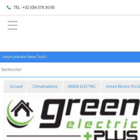
TEL : +32 (0)4 378 30 65
Votre planète New-Tech !
Accueil
Climatisations
GREEN ELECTRIC
Green Electric PLU