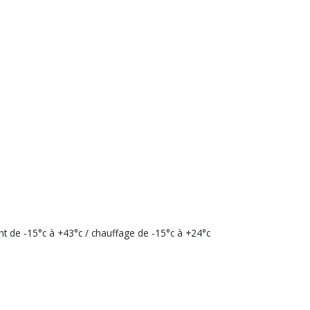
nt de -15°c à +43°c / chauffage de -15°c à +24°c