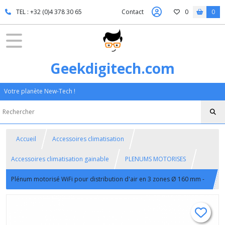
TEL : +32 (0)4 378 30 65
Contact
0
0
Geekdigitech.com
Votre planète New-Tech !
Accueil
Accessoires climatisation
Accessoires climatisation gainable
PLENUMS MOTORISES
Plénum motorisé WiFi pour distribution d'air en 3 zones Ø 160 mm -
C-TOTAL exclu