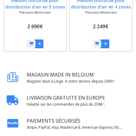
Plénum motorisé pour
Plénum motorisé pour
distribution d'air en 5 zones
distribution d'air en 4 zones
Plenums Motorises
Plenums Motorises
- Ø 200 mm - C-TOTAL exclu
- Ø 200 mm - C-TOTAL exclu
2 690
€
2 249
€
MAGASIN MADE IN BELGIUM
Magasin situé à Liège. A votre service depuis 2009 !
LIVRAISON GRATUITE EN EUROPE
Valable sur les commandes de plus de 200€ !
PAIEMENTS SÉCURISÉS
Stripe, PayPal, Visa, Mastercard, American Express, Etc...