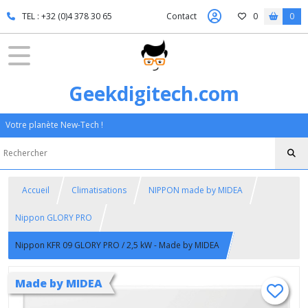
TEL : +32 (0)4 378 30 65
Contact
0
0
Geekdigitech.com
Votre planète New-Tech !
Accueil
Climatisations
NIPPON made by MIDEA
Nippon GLORY PRO
Nippon KFR 09 GLORY PRO / 2,5 kW - Made by MIDEA
Made by MIDEA