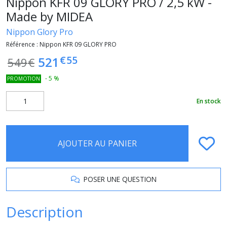
Nippon KFR 09 GLORY PRO / 2,5 kW -
Made by MIDEA
Nippon Glory Pro
Référence :
Nippon KFR 09 GLORY PRO
€
55
521
549
€
-
5
%
PROMOTION
En stock
AJOUTER AU PANIER
POSER UNE QUESTION
Description